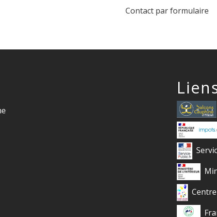
Contact par formulaire
Lien
me
Servi
Min
Centre
Fra