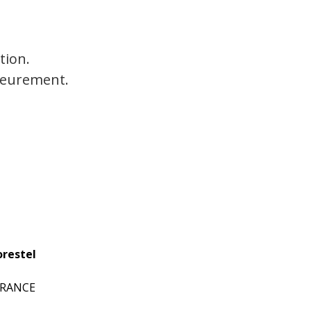
tion.
rieurement.
restel
 FRANCE