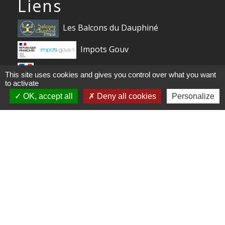
Liens
Les Balcons du Dauphiné
Impots Gouv
Service public
This site uses cookies and gives you control over what you want
to activate
Ministère de l'Intérieur
OK, accept all
Deny all cookies
Personalize
Centre Social Odette Brachet
France relance 1 jeune 1 solution
ameli.fr (L'assurance maladie en ligne)
Mentions légales
-
Politique de confidentialité
-
Accessibilité
-
Plan du site
-
Gestion des cookies