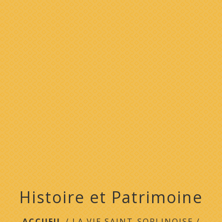
menu
Histoire et Patrimoine
ACCUEIL
/
LA VIE SAINT-SORLINOISE
/