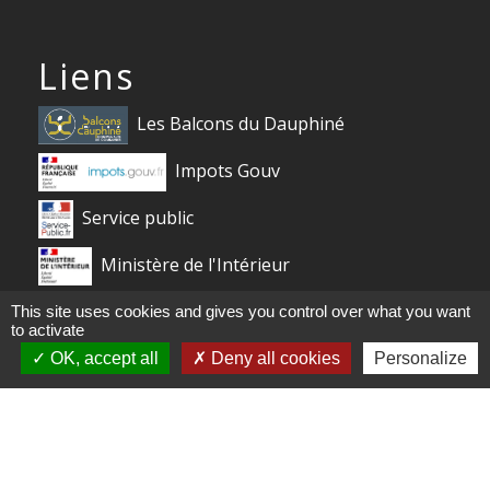
Liens
Les Balcons du Dauphiné
Impots Gouv
Service public
Ministère de l'Intérieur
Centre Social Odette Brachet
This site uses cookies and gives you control over what you want
to activate
France relance 1 jeune 1 solution
OK, accept all
Deny all cookies
Personalize
ameli.fr (L'assurance maladie en ligne)
Mentions légales
-
Politique de confidentialité
-