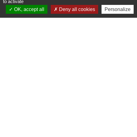
to activate
Place du 8 mai 1945
38510 Saint-Sorlin-de-Morestel - FRANCE
OK, accept all
Deny all cookies
Personalize
+33 4 69 31 87 36
Contact par formulaire
Liens
Office du tourisme
Liens
Les Balcons du Dauphiné