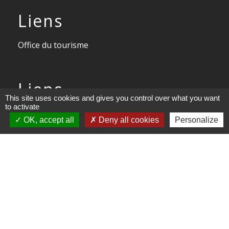
Liens
Office du tourisme
Liens
This site uses cookies and gives you control over what you want
to activate
Les Balcons du Dauphiné
OK, accept all
Deny all cookies
Personalize
Impots Gouv
Service public
Ministère de l'Intérieur
Centre Social Odette Brachet
France relance 1 jeune 1 solution