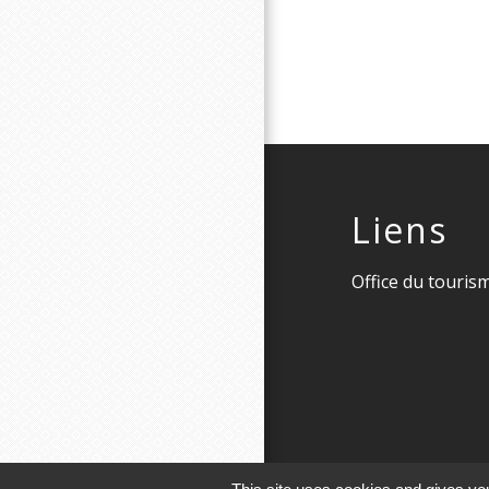
Liens
Office du touris