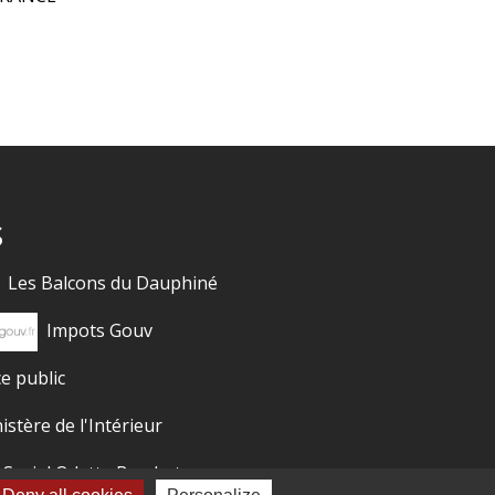
s
Les Balcons du Dauphiné
Impots Gouv
ce public
istère de l'Intérieur
 Social Odette Brachet