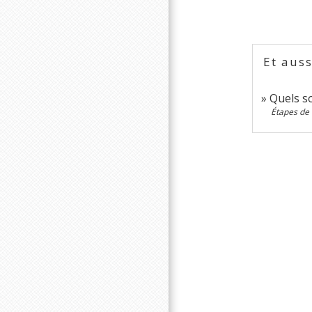
Et auss
Quels so
Étapes de 