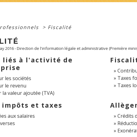
professionnels
>
Fiscalité
LITÉ
May 2016 - Direction de l'information légale et administrative (Première minis
liés à l'activité de
Fiscal
eprise
Contribu
Taxes fo
r les sociétés
Taxes lo
ur le revenu
 la valeur ajoutée (TVA)
 impôts et taxes
Allège
ées aux salaires
Crédits 
iverses
Réductio
Exonéra