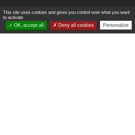
This site uses cookies and gives you control over what you want
to activate
Liens
OK, accept all
Deny all cookies
Personalize
Office du tourisme
Liens
Les Balcons du Dauphiné
Impots Gouv
Service public
Ministère de l'Intérieur
Centre Social Odette Brachet