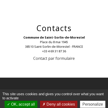
Contacts
Commune de Saint-Sorlin-de-Morestel
Place du 8 mai 1945
38510 Saint-Sorlin-de-Morestel - FRANCE
+33 4 69 31 87 36
Contact par formulaire
Liens
This site uses cookies and gives you control over what you want
to activate
OK, accept all
Deny all cookies
Personalize